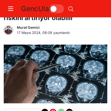
GencUlak
Travmatik olaylar Alzheimer
riskini artırıyor olabilir
Murat Gemici
17 Mayıs 2024, 08:08
yayınlandı