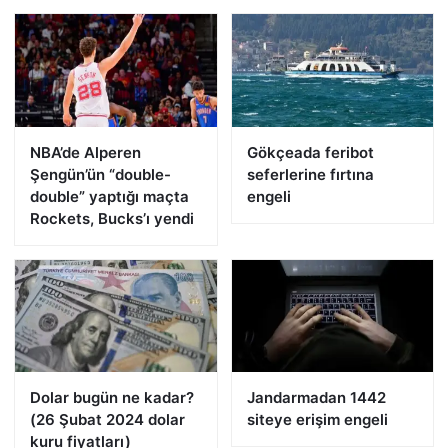
NBA’de Alperen
Gökçeada feribot
Şengün’ün “double-
seferlerine fırtına
double” yaptığı maçta
engeli
Rockets, Bucks’ı yendi
Dolar bugün ne kadar?
Jandarmadan 1442
(26 Şubat 2024 dolar
siteye erişim engeli
kuru fiyatları)