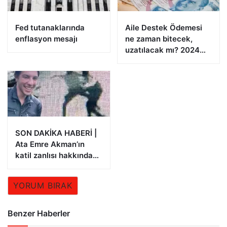
Fed tutanaklarında
Aile Destek Ödemesi
enflasyon mesajı
ne zaman bitecek,
uzatılacak mı? 2024
Aile Destek Programı
ödemeleri
SON DAKİKA HABERİ |
Ata Emre Akman’ın
katil zanlısı hakkında
istenen ceza belli oldu
YORUM BIRAK
Benzer Haberler