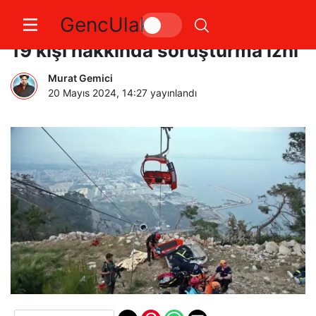
GencUlak
Antalya’daki teleferik kazasında
19 kişi hakkında soruşturma izni
Murat Gemici
20 Mayıs 2024, 14:27
yayınlandı