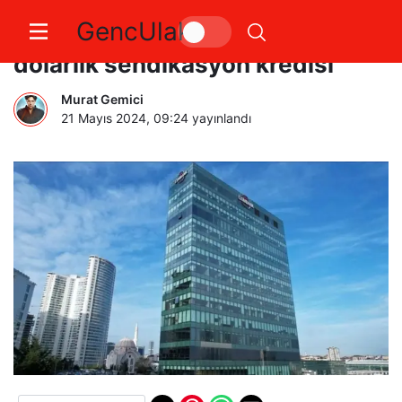
GencUlak
Türk Eximbank’tan 285,7 milyon
dolarlık sendikasyon kredisi
Murat Gemici
21 Mayıs 2024, 09:24
yayınlandı