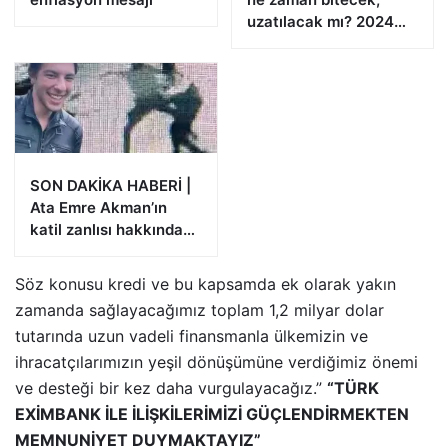
uzatılacak mı? 2024
Aile Destek Programı
ödemeleri
SON DAKİKA HABERİ |
Ata Emre Akman’ın
katil zanlısı hakkında
istenen ceza belli oldu
Söz konusu kredi ve bu kapsamda ek olarak yakın
zamanda sağlayacağımız toplam 1,2 milyar dolar
tutarında uzun vadeli finansmanla ülkemizin ve
ihracatçılarımızın yeşil dönüşümüne verdiğimiz önemi
ve desteği bir kez daha vurgulayacağız.”
“TÜRK
EXİMBANK İLE İLİŞKİLERİMİZİ GÜÇLENDİRMEKTEN
MEMNUNİYET DUYMAKTAYIZ”