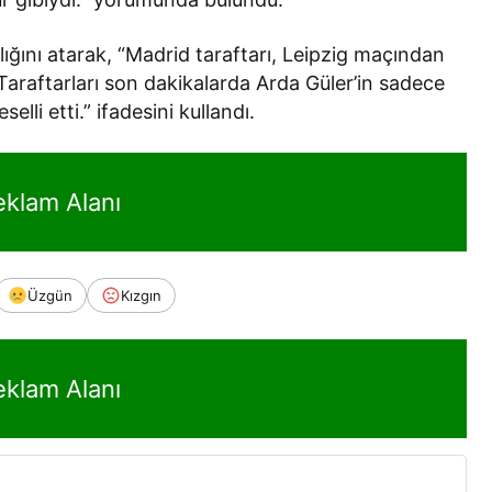
şlığını atarak, “Madrid taraftarı, Leipzig maçından
raftarları son dakikalarda Arda Güler’in sadece
lli etti.” ifadesini kullandı.
eklam Alanı
Üzgün
Kızgın
eklam Alanı