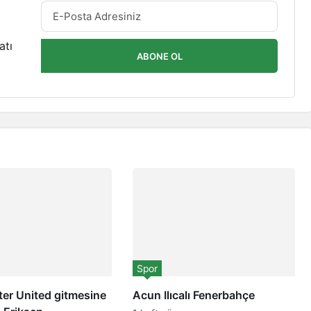
atı
ABONE OL
Spor
er United gitmesine
Acun Ilıcalı Fenerbahçe