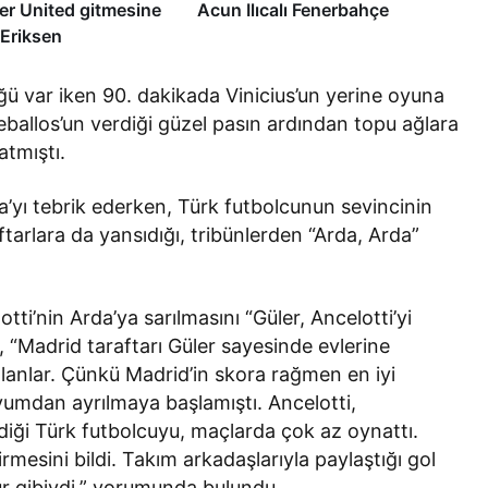
r United gitmesine
Acun Ilıcalı Fenerbahçe
! Eriksen
ğü var iken 90. dakikada Vinicius’un yerine oyuna
ballos’un verdiği güzel pasın ardından topu ağlara
atmıştı.
’yı tebrik ederken, Türk futbolcunun sevincinin
arlara da yansıdığı, tribünlerden “Arda, Arda”
tti’nin Arda’ya sarılmasını “Güler, Ancelotti’yi
k, “Madrid taraftarı Güler sayesinde evlerine
alanlar. Çünkü Madrid’in skora rağmen en iyi
mdan ayrılmaya başlamıştı. Ancelotti,
iği Türk futbolcuyu, maçlarda çok az oynattı.
rmesini bildi. Takım arkadaşlarıyla paylaştığı gol
ur gibiydi.” yorumunda bulundu.