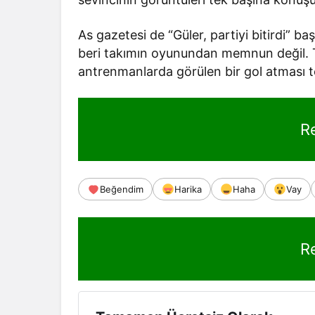
As gazetesi de “Güler, partiyi bitirdi” ba
beri takımın oyunundan memnun değil. Ta
antrenmanlarda görülen bir gol atması tese
R
Beğendim
Harika
Haha
Vay
R