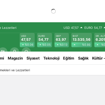
 Lezzetleri
USD
47,57
EURO
54,77
USD
EURO
GBP
BIST
GR. AL
47,57
54,77
63,97
13.535,56
6.201
%0.06
%0.05
%0.13
%0.93
%0
mi
Magazin
Siyaset
Teknoloji
Eğitim
Sağlık
Kültür 
ekleri ve Lezzetleri