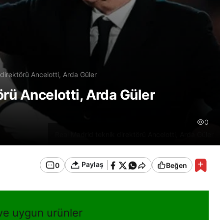
direktörü Ancelotti, Arda Güler
örü Ancelotti, Arda Güler
0
Real Madrid teknik direktörü Ancelotti, Arda Güler
Paylaş
0
Beğen
 ve uygun urünler