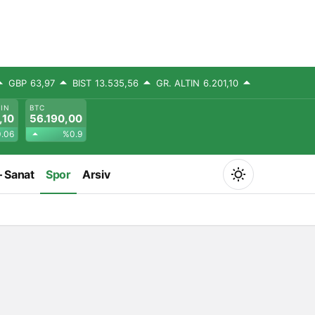
GBP
63,97
BIST
13.535,56
GR. ALTIN
6.201,10
TIN
BTC
,10
56.190,00
.06
%0.9
– Sanat
Spor
Arsiv
Mod
değiştir
Gündüz Modu
Gündüz modunu seçin.