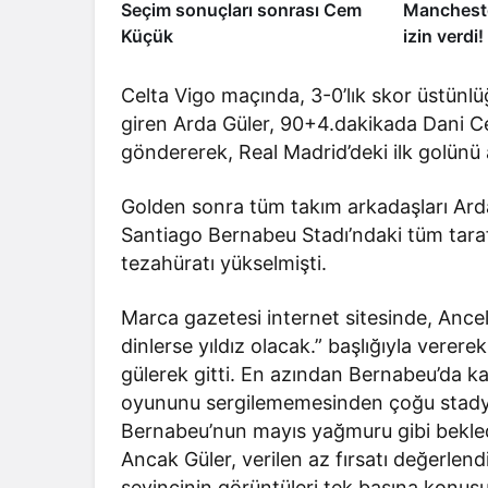
Seçim sonuçları sonrası Cem
Mancheste
Küçük
izin verdi
Celta Vigo maçında, 3-0’lık skor üstünlü
giren Arda Güler, 90+4.dakikada Dani Ce
göndererek, Real Madrid’deki ilk golünü 
Golden sonra tüm takım arkadaşları Arda
Santiago Bernabeu Stadı’ndaki tüm taraft
tezahüratı yükselmişti.
Marca gazetesi internet sitesinde, Ancelo
dinlerse yıldız olacak.” başlığıyla verere
gülerek gitti. En azından Bernabeu’da k
oyununu sergilememesinden çoğu stadyu
Bernabeu’nun mayıs yağmuru gibi bekled
Ancak Güler, verilen az fırsatı değerlendi
sevincinin görüntüleri tek başına konuş