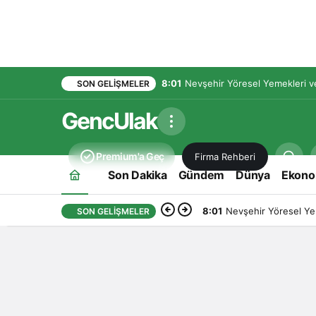
8:01
Nevşehir Yöresel Yemekleri ve
SON GELIŞMELER
GencUlak
Premium'a Geç
Firma Rehberi
Son Dakika
Gündem
Dünya
Ekono
8:01
Nevşehir Yöresel Yem
SON GELIŞMELER