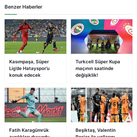
Benzer Haberler
Kasımpaşa, Süper
Turkcell Süper Kupa
Lig’de Hatayspor’u
maçının saatinde
konuk edecek
değişiklik!
Fatih Karagümrük
Beşiktaş, Valentin
ayrılıkları duyurdu
Rosier ile yollarını