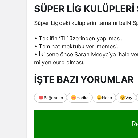
SÜPER LİG KULÜPLERİ
Süper Lig’deki kulüplerin tamamı beIN Sp
• Teklifin ‘TL’ üzerinden yapılması.
• Teminat mektubu verilmemesi.
• İki sene önce Saran Medya’ya ihale veri
milyon euro olması.
İŞTE BAZI YORUMLAR
Beğendim
Harika
Haha
Vay
R