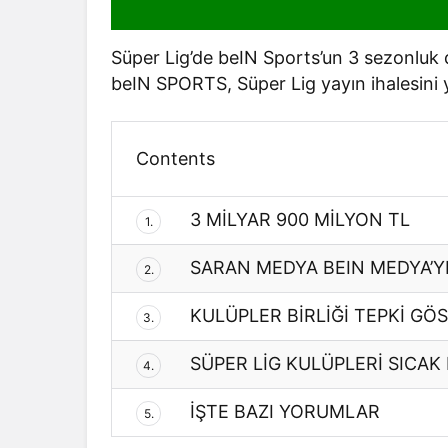
Süper Lig’de beIN Sports’un 3 sezonluk
beIN SPORTS, Süper Lig yayın ihalesini ye
Contents
3 MİLYAR 900 MİLYON TL
1.
SARAN MEDYA BEIN MEDYA’YI
2.
KULÜPLER BİRLİĞİ TEPKİ GÖ
3.
SÜPER LİG KULÜPLERİ SICAK
4.
İŞTE BAZI YORUMLAR
5.