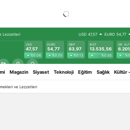
 Lezzetleri
USD
47,57
EURO
54,77
USD
EURO
GBP
BIST
GR. AL
47,57
54,77
63,97
13.535,56
6.201
%0.06
%0.05
%0.13
%0.93
%0
mi
Magazin
Siyaset
Teknoloji
Eğitim
Sağlık
Kültür 
ekleri ve Lezzetleri