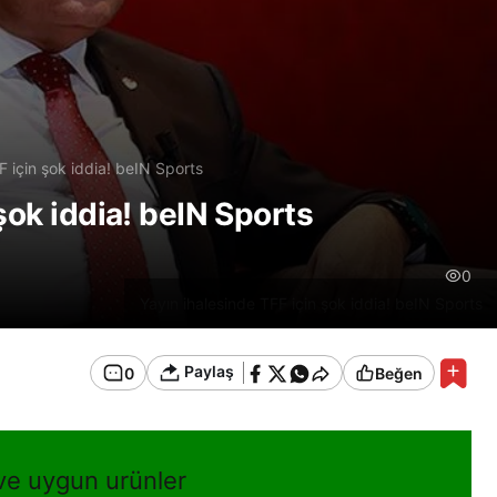
F için şok iddia! beIN Sports
şok iddia! beIN Sports
0
Yayın ihalesinde TFF için şok iddia! beIN Sports
Paylaş
0
Beğen
 ve uygun urünler