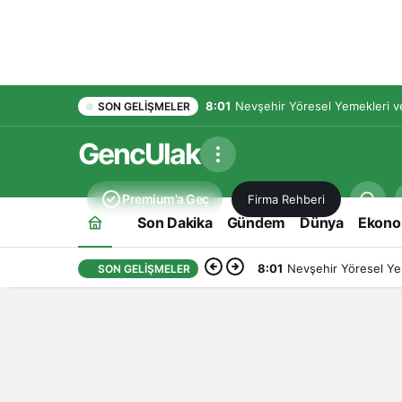
8:01
Nevşehir Yöresel Yemekleri ve
SON GELIŞMELER
GencUlak
Premium'a Geç
Firma Rehberi
Son Dakika
Gündem
Dünya
Ekono
8:01
Nevşehir Yöresel Yem
SON GELIŞMELER