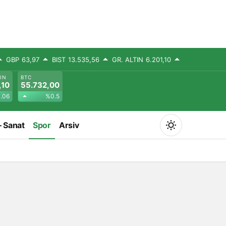
GBP
63,97
BIST
13.535,56
GR. ALTIN
6.201,10
TIN
BTC
,10
55.732,00
.06
%0.5
– Sanat
Spor
Arsiv
Mod
değiştir
Gündüz Modu
Gündüz modunu seçin.