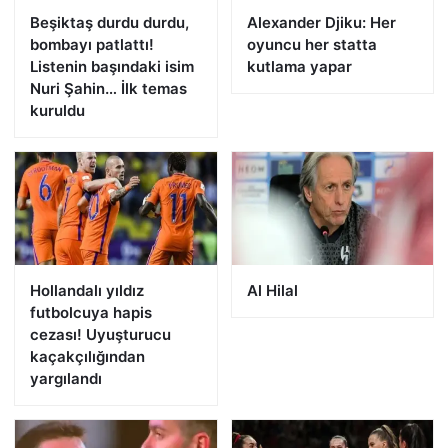
Beşiktaş durdu durdu,
Alexander Djiku: Her
bombayı patlattı!
oyuncu her statta
Listenin başındaki isim
kutlama yapar
Nuri Şahin… İlk temas
kuruldu
Hollandalı yıldız
Al Hilal
futbolcuya hapis
cezası! Uyuşturucu
kaçakçılığından
yargılandı