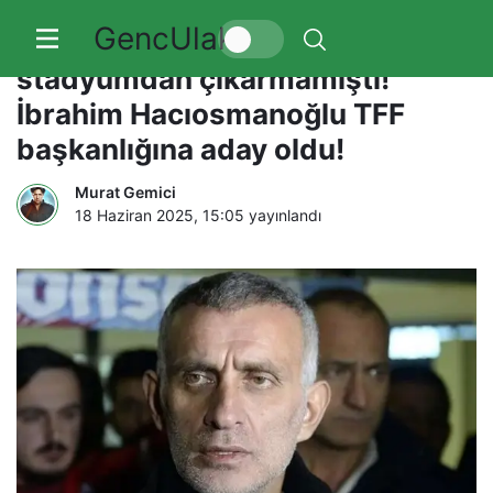
GencUlak
4.5 saat boyunca hakemleri
stadyumdan çıkarmamıştı!
İbrahim Hacıosmanoğlu TFF
başkanlığına aday oldu!
Murat Gemici
18 Haziran 2025, 15:05
yayınlandı