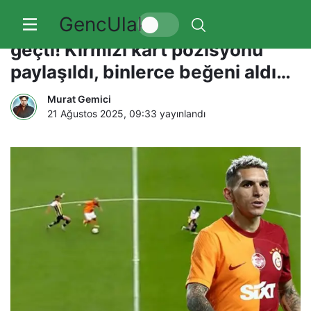
GencUlak
Fenerbahçe, Torreira ile dalga
geçti! Kırmızı kart pozisyonu
paylaşıldı, binlerce beğeni aldı…
Murat Gemici
21 Ağustos 2025, 09:33
yayınlandı