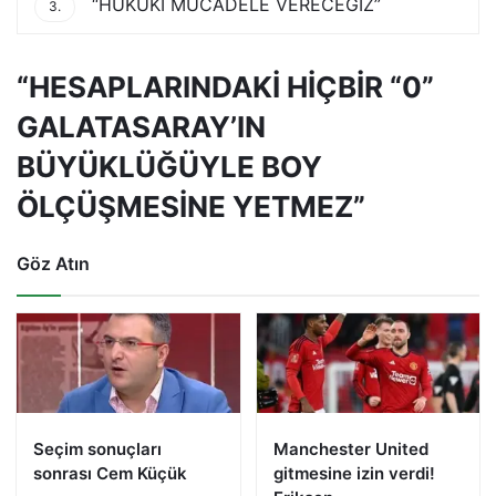
“HUKUKİ MÜCADELE VERECEĞİZ”
3.
“HESAPLARINDAKİ HİÇBİR “0”
GALATASARAY’IN
BÜYÜKLÜĞÜYLE BOY
ÖLÇÜŞMESİNE YETMEZ”
Göz Atın
Seçim sonuçları
Manchester United
sonrası Cem Küçük
gitmesine izin verdi!