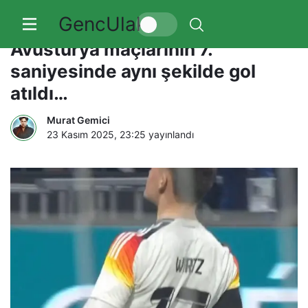
GencUlak
Futbolda tarihi gece! Almanya ve
Avusturya maçlarının 7.
saniyesinde aynı şekilde gol
atıldı…
Murat Gemici
23 Kasım 2025, 23:25
yayınlandı