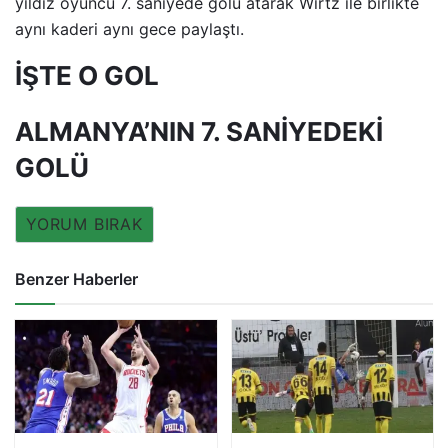
yıldız oyuncu 7. saniyede golü atarak Wirtz ile birlikte
aynı kaderi aynı gece paylaştı.
İŞTE O GOL
ALMANYA’NIN 7. SANİYEDEKİ
GOLÜ
YORUM BIRAK
Benzer Haberler