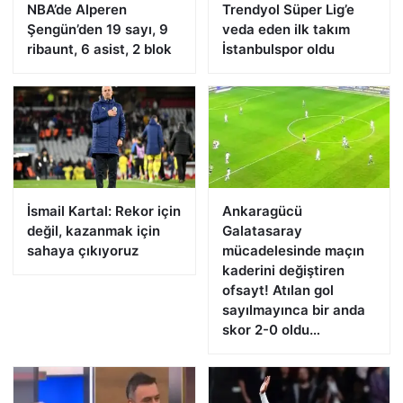
NBA’de Alperen
Trendyol Süper Lig’e
Şengün’den 19 sayı, 9
veda eden ilk takım
ribaunt, 6 asist, 2 blok
İstanbulspor oldu
İsmail Kartal: Rekor için
Ankaragücü
değil, kazanmak için
Galatasaray
sahaya çıkıyoruz
mücadelesinde maçın
kaderini değiştiren
ofsayt! Atılan gol
sayılmayınca bir anda
skor 2-0 oldu…