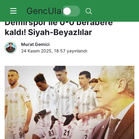
GencUlak
Beşiktaş 10 kişi kalan Adana
Demirspor ile 0-0 berabere
kaldı! Siyah-Beyazlılar
Murat Gemici
24 Kasım 2025, 18:57
yayınlandı