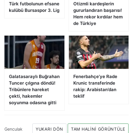
Türk futbolunun efsane
Otizmli kardeşlerin
kulübü Bursaspor 3. Lig
gururlandıran başarısı!
Hem rekor kırdılar hem
de Türkiye
Galatasaraylı Buğrahan
Fenerbahçe’ye Rade
Tuncer çılgına döndü!
Krunic transferinde
Tribünlere hareket
rakip: Arabistan’dan
çekti, hakemler
teklif
soyunma odasına gitti
Genculak
YUKARI DÖN
TAM HALINI GÖRÜNTÜLE