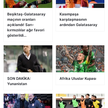
Beşiktaş-Galatasaray
Kasımpaşa
maçının oranları
karşılaşmasının
açıklandı! Sarı-
ardından Galatasaray
kırmızılılar ağır favori
gösterildi…
SON DAKİKA:
Afrika Uluslar Kupası
Yunanistan