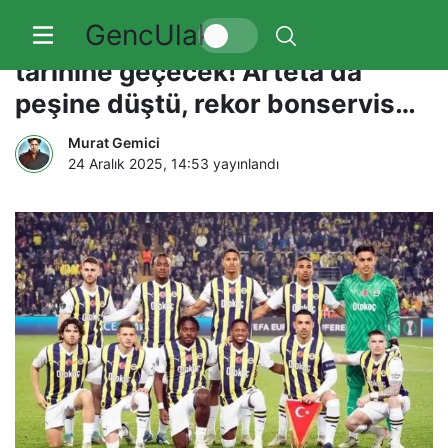
GencUlak
Ferdi Kadıoğlu Fenerbahçe
tarihine geçecek! Arteta da
peşine düştü, rekor bonservis…
Murat Gemici
24 Aralık 2025, 14:53
yayınlandı