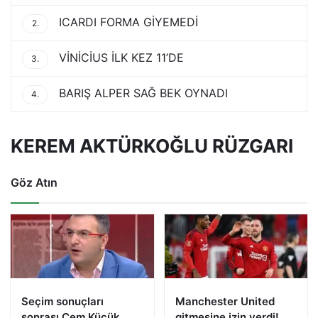
ICARDI FORMA GİYEMEDİ
2.
VİNİCİUS İLK KEZ 11’DE
3.
BARIŞ ALPER SAĞ BEK OYNADI
4.
KEREM AKTÜRKOĞLU RÜZGARI
Göz Atın
Seçim sonuçları
Manchester United
sonrası Cem Küçük
gitmesine izin verdi!