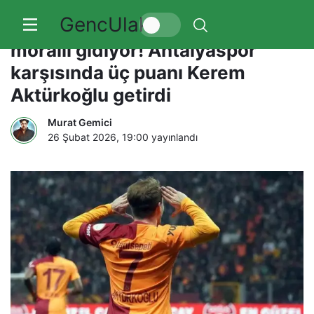
GencUlak
Galatasaray, Beşiktaş derbisine
moralli gidiyor! Antalyaspor
karşısında üç puanı Kerem
Aktürkoğlu getirdi
Murat Gemici
26 Şubat 2026, 19:00
yayınlandı