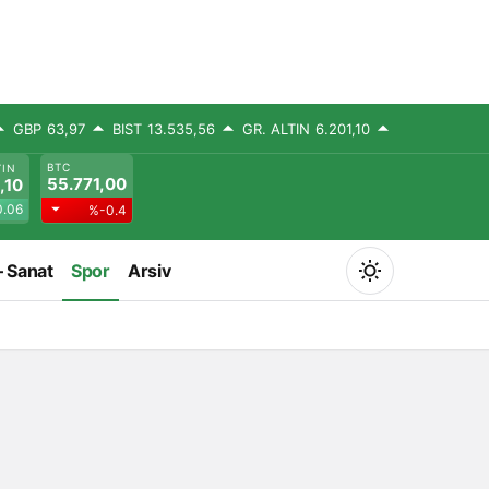
GBP
63,97
BIST
13.535,56
GR. ALTIN
6.201,10
BTC
TIN
55.771,00
,10
.06
%-0.4
– Sanat
Spor
Arsiv
Mod
değiştir
Gündüz Modu
Gündüz modunu seçin.