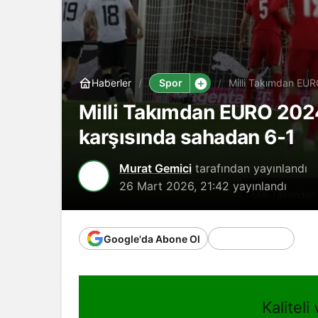
Spor
Haberler
Milli Takımdan EUR
Milli Takımdan EURO 2024
karşısında sahadan 6-1
Murat Gemici
tarafından yayınlandı
26 Mart 2026, 21:42
yayınlandı
Milli Takımda
Google'da Abone Ol
Kaliteli