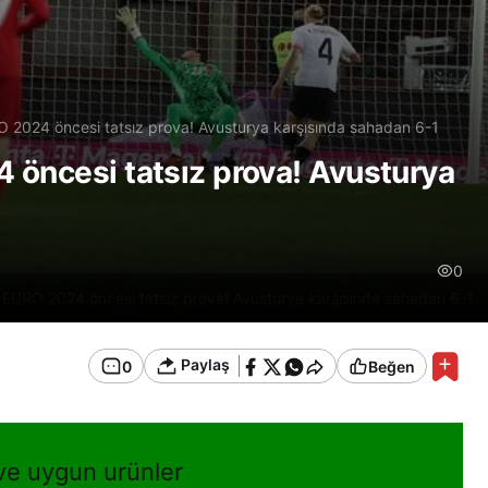
O 2024 öncesi tatsız prova! Avusturya karşısında sahadan 6-1
 öncesi tatsız prova! Avusturya
0
n EURO 2024 öncesi tatsız prova! Avusturya karşısında sahadan 6-1
Paylaş
0
Beğen
 ve uygun urünler