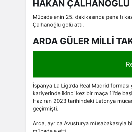
HAKAN ÇALHANOĞLU P
Mücadelenin 25. dakikasında penaltı ka
Çalhanoğlu golü attı.
ARDA GÜLER MİLLİ TAK
R
İspanya La Liga’da Real Madrid forması g
kariyerinde ikinci kez bir maça 11’de b
Haziran 2023 tarihindeki Letonya mücadele
geçirmişti.
Arda, ayrıca Avusturya müsabakasıyla birl
mücadele etti.