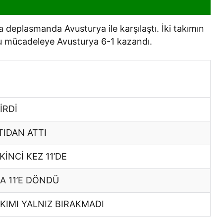
a deplasmanda Avusturya ile karşılaştı. İki takımın
ğu mücadeleye Avusturya 6-1 kazandı.
İRDİ
IDAN ATTI
İNCİ KEZ 11’DE
A 11’E DÖNDÜ
KIMI YALNIZ BIRAKMADI