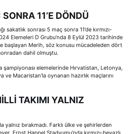
 SONRA 11’E DÖNDÜ
ğı sakatlık sonrası 5 maç sonra 11’de kırmızı-
2024 Elemeleri D Grubu’nda 8 Eylül 2023 tarihinde
de başlayan Merih, söz konusu mücadeleden dört
onradan dahil olmuştu.
a şampiyonası elemelerinde Hırvatistan, Letonya,
ya ve Macaristan’la oynanan hazırlık maçlarını
LLİ TAKIMI YALNIZ
 da yalnız bırakmadı. Farklı ülke ve şehirlerden
ever, Ernst Happel Stadyumu’nda kırmızı-beyazlı