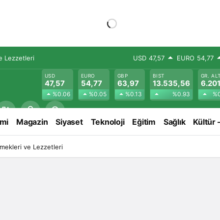
 Lezzetleri
USD
47,57
EURO
54,77
USD
EURO
GBP
BIST
GR. AL
47,57
54,77
63,97
13.535,56
6.201
%0.06
%0.05
%0.13
%0.93
%0
mi
Magazin
Siyaset
Teknoloji
Eğitim
Sağlık
Kültür 
ekleri ve Lezzetleri