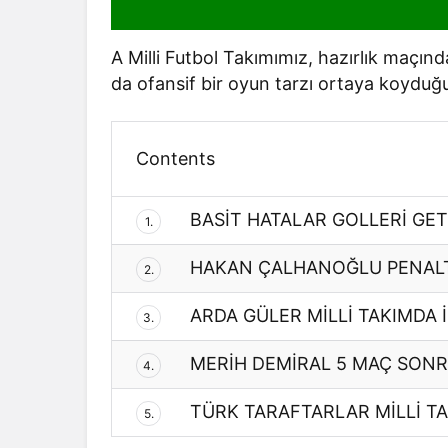
A Milli Futbol Takımımız, hazırlık maçınd
da ofansif bir oyun tarzı ortaya koydu
Contents
BASİT HATALAR GOLLERİ GET
1.
HAKAN ÇALHANOĞLU PENALT
2.
ARDA GÜLER MİLLİ TAKIMDA İK
3.
MERİH DEMİRAL 5 MAÇ SONR
4.
TÜRK TARAFTARLAR MİLLİ TA
5.