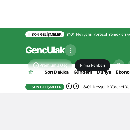
8:01
Nevşehir Yöresel Yemekleri ve
SON GELIŞMELER
GencUlak
Premium'a Geç
Firma Rehberi
Son Dakika
Gündem
Dünya
Ekono
8:01
Nevşehir Yöresel Yem
SON GELIŞMELER