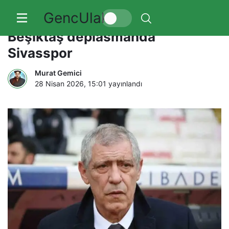
GencUlak
Kartal kötü gidişe dur diyemiyor!
Beşiktaş deplasmanda
Sivasspor
Murat Gemici
28 Nisan 2026, 15:01
yayınlandı