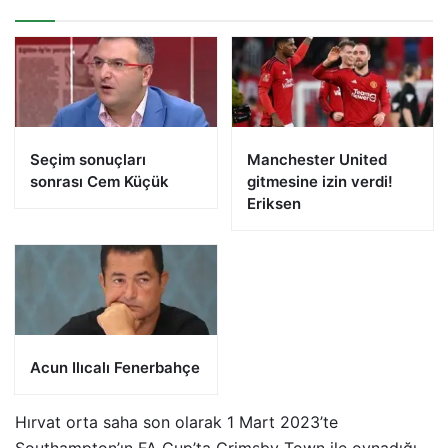
Seçim sonuçları
Manchester United
sonrası Cem Küçük
gitmesine izin verdi!
Eriksen
Acun Ilıcalı Fenerbahçe
Hırvat orta saha son olarak 1 Mart 2023’te
Southampton’ın FA Cup’ta Grimsby Town ile oynadığı