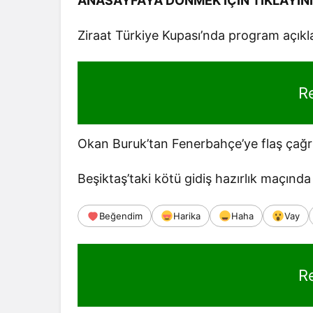
ANASAYFAYA DÖNMEK İÇİN TIKLAYIN
Ziraat Türkiye Kupası’nda program açıkl
R
Okan Buruk’tan Fenerbahçe’ye flaş çağrı
Beşiktaş’taki kötü gidiş hazırlık maçında
Beğendim
Harika
Haha
Vay
R