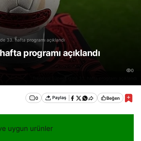
’de 33. hafta programı açıklandı
 hafta programı açıklandı
0
Trendyol Süper Lig’de 33. hafta programı açıklandı
Paylaş
0
Beğen
 ve uygun urünler