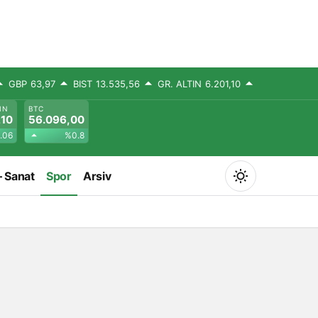
GBP
63,97
BIST
13.535,56
GR. ALTIN
6.201,10
IN
BTC
,10
56.096,00
.06
%0.8
– Sanat
Spor
Arsiv
Mod
değiştir
Gündüz Modu
Gündüz modunu seçin.