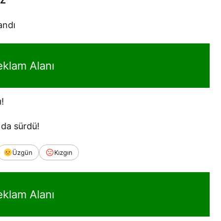
IZ
andı
eklam Alanı
!
 da sürdü!
Üzgün
Kızgın
eklam Alanı