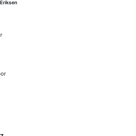
! Eriksen
r
por