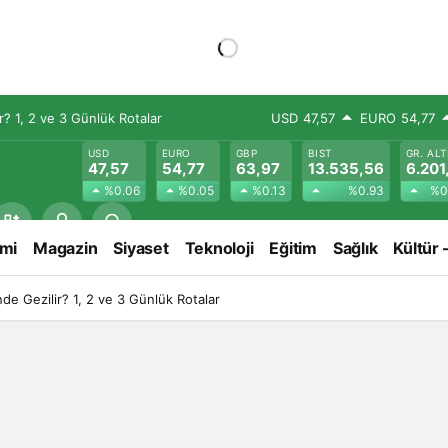
? 1, 2 ve 3 Günlük Rotalar
USD
47,57
EURO
54,77
USD
EURO
GBP
BIST
GR. ALT
47,57
54,77
63,97
13.535,56
6.201
%0.06
%0.05
%0.13
%0.93
%0
mi
Magazin
Siyaset
Teknoloji
Eğitim
Sağlık
Kültür 
e Gezilir? 1, 2 ve 3 Günlük Rotalar