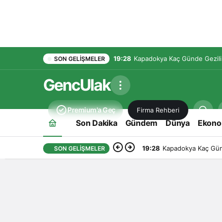
19:28
Kapadokya Kaç Günde Gezilir
SON GELIŞMELER
GencUlak
Premium'a Geç
Firma Rehberi
Son Dakika
Gündem
Dünya
Ekono
19:28
Kapadokya Kaç Günd
SON GELIŞMELER