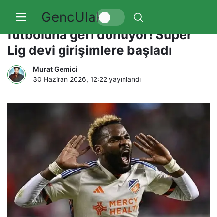
GencUlak
Aaron Boupendza, Türk
futboluna geri dönüyor! Süper
Lig devi girişimlere başladı
Murat Gemici
30 Haziran 2026, 12:22
yayınlandı