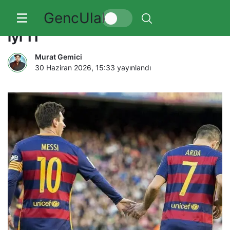
GencUlak
Arda Turan, birlikte oynadığı en
iyi 11
Murat Gemici
30 Haziran 2026, 15:33
yayınlandı