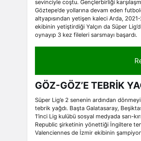
sevinciyle coştu. Gençlerbirliği karşıla
Göztepe’de yollarına devam eden futbolc
altyapısından yetişen kaleci Arda, 2021
ekibinin yetiştirdiği Yalçın da Süper Li
oynayıp 3 kez fileleri sarsmayı başardı.
R
GÖZ-GÖZ’E TEBRİK YA
Süper Lig’e 2 senenin ardından dönmeyi 
tebrik yağdı. Başta Galatasaray, Beşikt
1’inci Lig kulübü sosyal medyada sarı-kırmı
Republic şirketinin yönettiği İngiltere t
Valenciennes de İzmir ekibinin şampiyon