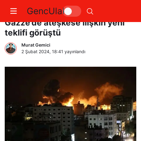
GencUlak
Hamas, Filistinli gruplarla
Gazze’de ateşkese ilişkin yeni
teklifi görüştü
Murat Gemici
2 Şubat 2024, 18:41
yayınlandı