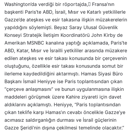
Washington’da verdiği bir röportajda, َFransa’nın
başkenti Paris’te ABD, İsrail, Mısır ve Katarlı yetkililerle
Gazze’de ateşkes ve esir takasına ilişkin müzakerelerin
yapıldığını söylemişti. Beyaz Saray Ulusal Güvenlik
Konseyi Stratejik İletişim Koordinatörü John Kirby de
Amerikan MSNBC kanalına yaptığı açıklamada, Paris’te
ABD, Katar, Mısır ve İsrailli yetkililer arasında müzakere
edilen ateşkes ve esir takası konusunda bir çerçevenin
oluştuğunu, özellikle esir takası konusunda somut bir
ilerleme kaydedildiğini aktarmıştı. Hamas Siyasi Büro
Başkanı İsmail Heniyye ise Paris toplantısından çıkan
“çerçeve anlaşmasını” ve bunun uygulanmasına ilişkin
maddeleri görüşmek üzere Kahire ziyareti için davet
aldıklarını açıklamıştı. Heniyye, “Paris toplantısından
çıkan teklife karşı Hamas’ın cevabı öncelikle Gazze’ye
acımasız saldırganlığın durması ve İsrail güçlerinin
Gazze Şeridi’nin dışına çekilmesi temelinde olacaktır.”