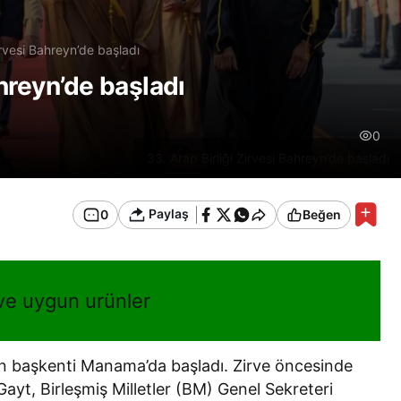
irvesi Bahreyn’de başladı
ahreyn’de başladı
0
33. Arap Birliği Zirvesi Bahreyn’de başladı
Paylaş
0
Beğen
 ve uygun urünler
n’in başkenti Manama’da başladı. Zirve öncesinde
ayt, Birleşmiş Milletler (BM) Genel Sekreteri