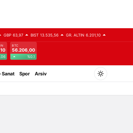
GBP
63,97
BIST
13.535,56
GR. ALTIN
6.201,10
IN
BTC
,10
56.206,00
.06
%0.1
– Sanat
Spor
Arsiv
Mod
değiştir
Gündüz Modu
Gündüz modunu seçin.