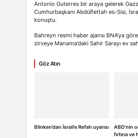
Antonio Guterres bir araya gelerek Gaz
Cumhurbaşkanı Abdülfettah es-Sisi, İsrail
konuştu.
Bahreyn resmi haber ajansı BNA’ya göre,
zirveye Manama’daki Sahir Sarayı ev sahi
Göz Atın
Blinken’dan İsrail’e Refah uyarısı
ABD’nin or
fırtına ve