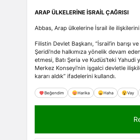
ARAP ÜLKELERİNE İSRAİL ÇAĞRISI
Abbas, Arap ülkelerine İsrail ile ilişkiler
Filistin Devlet Başkanı, “İsrail’in barışı
Şeridi’nde halkımıza yönelik devam eden s
etmesi, Batı Şeria ve Kudüs’teki Yahudi y
Merkez Konseyi’nin işgalci devletle ilişk
kararı aldık” ifadelerini kullandı.
Beğendim
Harika
Haha
Vay
R