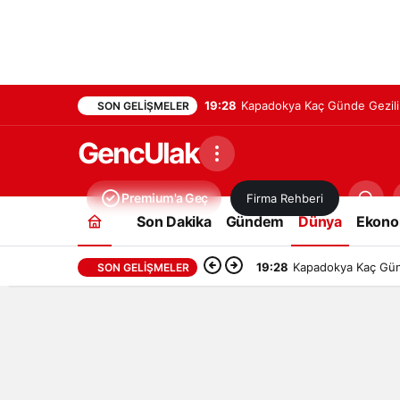
19:28
Kapadokya Kaç Günde Gezilir
SON GELIŞMELER
GencUlak
Premium'a Geç
Firma Rehberi
Son Dakika
Gündem
Dünya
Ekono
19:28
Kapadokya Kaç Günd
SON GELIŞMELER