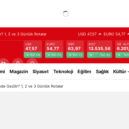
? 1, 2 ve 3 Günlük Rotalar
USD
47,57
EURO
54,77
USD
EURO
GBP
BIST
GR. ALT
47,57
54,77
63,97
13.535,56
6.201
%0.06
%0.05
%0.13
%0.93
%0
mi
Magazin
Siyaset
Teknoloji
Eğitim
Sağlık
Kültür 
e Gezilir? 1, 2 ve 3 Günlük Rotalar