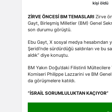
kişi öldü
ZİRVE ÖNCESİ BM TEMASLARI
Zirve ön
Gayt, Birleşmiş Milletler (BM) Genel Sek
son durumu görüştü.
Ebu Gayt, X sosyal medya hesabından ya
Şeridi’nde sürdürdüğü saldırıları ve bu sald
aldık” diye konuştu.
BM Yakın Doğu’daki Filistinli Mülteciler
Komiseri Philippe Lazzarini ve BM Gene
da görüşmelere katıldı.
“İSRAİL SORUMLULUKTAN KAÇIYOR”