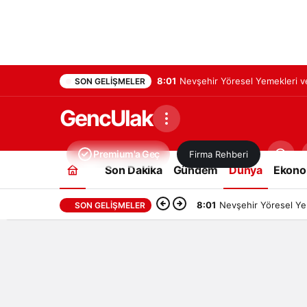
8:01
Nevşehir Yöresel Yemekleri ve
SON GELIŞMELER
GencUlak
Premium'a Geç
Firma Rehberi
Son Dakika
Gündem
Dünya
Ekono
8:01
Nevşehir Yöresel Yem
SON GELIŞMELER