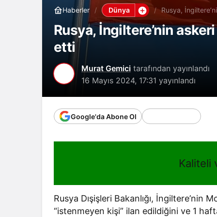
Dünya
Haberler
Rusya, İngiltere’ni
Rusya, İngiltere’nin asker
etti
Murat Gemici
tarafından yayınlandı
16 Mayıs 2024, 17:31
yayınlandı
Google'da Abone Ol
Kaliteli
Rusya Dışişleri Bakanlığı, İngiltere’nin 
“istenmeyen kişi” ilan edildiğini ve 1 haf