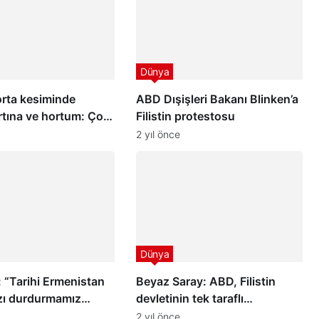
Dünya
orta kesiminde
ABD Dışişleri Bakanı Blinken’a
fırtına ve hortum: Çok
Filistin protestosu
şi öldü
2 yıl önce
Dünya
 “Tarihi Ermenistan
Beyaz Saray: ABD, Filistin
ızı durdurmamız
devletinin tek taraflı
”
tanınmasına karşı
2 yıl önce