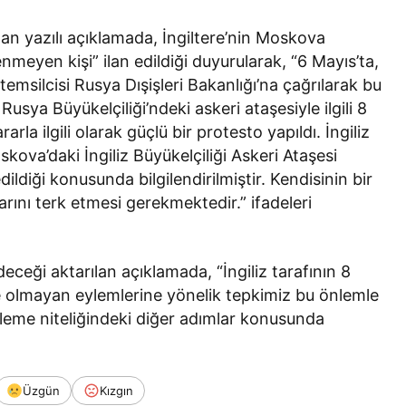
lan yazılı açıklamada, İngiltere’nin Moskova
enmeyen kişi” ilan edildiği duyurularak, “6 Mayıs’ta,
 temsilcisi Rusya Dışişleri Bakanlığı’na çağrılarak bu
Rusya Büyükelçiliği’ndeki askeri ataşesiyle ilgili 8
la ilgili olarak güçlü bir protesto yapıldı. İngiliz
ova’daki İngiliz Büyükelçiliği Askeri Ataşesi
dildiği konusunda bilgilendirilmiştir. Kendisinin bir
ını terk etmesi gerekmektedir.” ifadeleri
deceği aktarılan açıklamada, “İngiliz tarafının 8
ne olmayan eylemlerine yönelik tepkimiz bu önlemle
illeme niteliğindeki diğer adımlar konusunda
Üzgün
Kızgın