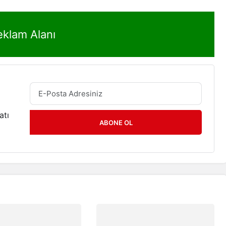
eklam Alanı
atı
ABONE OL