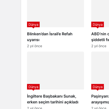
Dünya
Dünya
Blinken’dan İsrail’e Refah
ABD’nin 
uyarısı
şiddetli 
sayıda ki
2 yıl önce
2 yıl önce
Dünya
Dünya
İngiltere Başbakanı Sunak,
Paşinyan:
erken seçim tarihini açıkladı
arayışım
gerekiyor
2 yıl önce
2 yıl önce