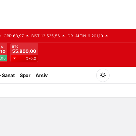
GBP
63,97
BIST
13.535,56
GR. ALTIN
6.201,10
BTC
IN
55.800,00
,10
.06
%-0.3
– Sanat
Spor
Arsiv
Mod
değiştir
Gündüz Modu
Gündüz modunu seçin.