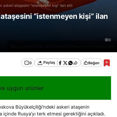
n askeri ataşesini “istenmeyen kişi” ilan etti
i ataşesini “istenmeyen kişi” ilan
0
Rusya, İngiltere’nin askeri ataşesini “istenmeyen kişi” ilan etti
Paylaş
0
Beğen
 ve uygun urünler
Moskova Büyükelçiliği’ndeki askeri ataşenin
ta içinde Rusya’yı terk etmesi gerektiğini açıkladı.