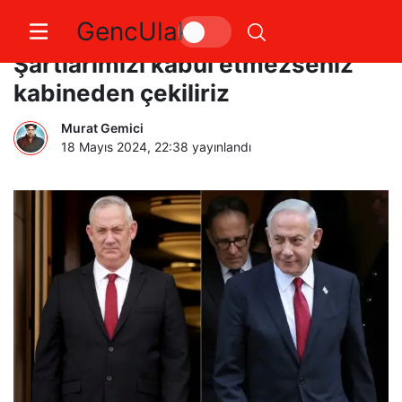
GencUlak
İsrail hükümetinde kriz | Gantz:
Şartlarımızı kabul etmezseniz
kabineden çekiliriz
Murat Gemici
18 Mayıs 2024, 22:38
yayınlandı