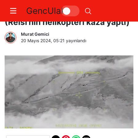
GencUlak
Enkazı Akıncı TİHA buldu
(Reisi’nin helikopteri kaza yaptı)
Murat Gemici
20 Mayıs 2024, 05:21
yayınlandı