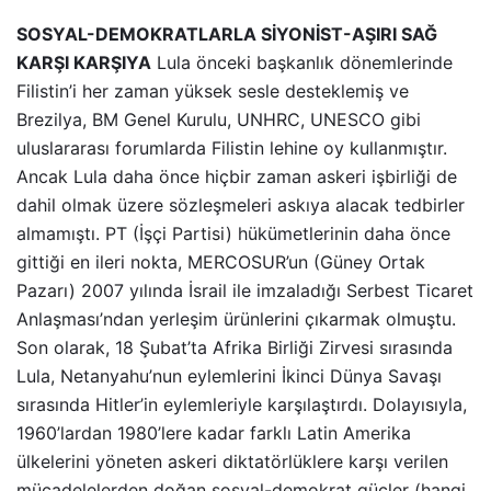
SOSYAL-DEMOKRATLARLA SİYONİST-AŞIRI SAĞ
KARŞI KARŞIYA
Lula önceki başkanlık dönemlerinde
Filistin’i her zaman yüksek sesle desteklemiş ve
Brezilya, BM Genel Kurulu, UNHRC, UNESCO gibi
uluslararası forumlarda Filistin lehine oy kullanmıştır.
Ancak Lula daha önce hiçbir zaman askeri işbirliği de
dahil olmak üzere sözleşmeleri askıya alacak tedbirler
almamıştı. PT (İşçi Partisi) hükümetlerinin daha önce
gittiği en ileri nokta, MERCOSUR’un (Güney Ortak
Pazarı) 2007 yılında İsrail ile imzaladığı Serbest Ticaret
Anlaşması’ndan yerleşim ürünlerini çıkarmak olmuştu.
Son olarak, 18 Şubat’ta Afrika Birliği Zirvesi sırasında
Lula, Netanyahu’nun eylemlerini İkinci Dünya Savaşı
sırasında Hitler’in eylemleriyle karşılaştırdı. Dolayısıyla,
1960’lardan 1980’lere kadar farklı Latin Amerika
ülkelerini yöneten askeri diktatörlüklere karşı verilen
mücadelelerden doğan sosyal-demokrat güçler (hangi