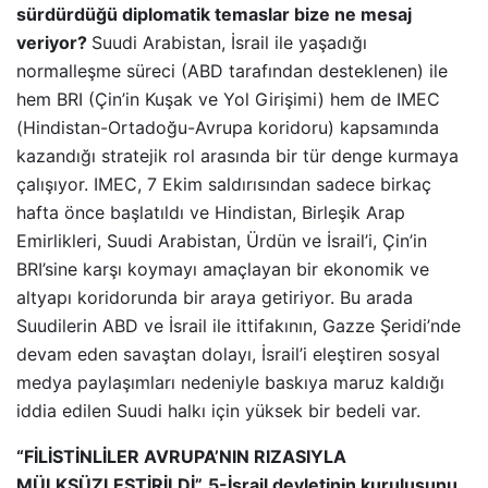
sürdürdüğü diplomatik temaslar bize ne mesaj
veriyor?
Suudi Arabistan, İsrail ile yaşadığı
normalleşme süreci (ABD tarafından desteklenen) ile
hem BRI (Çin’in Kuşak ve Yol Girişimi) hem de IMEC
(Hindistan-Ortadoğu-Avrupa koridoru) kapsamında
kazandığı stratejik rol arasında bir tür denge kurmaya
çalışıyor. IMEC, 7 Ekim saldırısından sadece birkaç
hafta önce başlatıldı ve Hindistan, Birleşik Arap
Emirlikleri, Suudi Arabistan, Ürdün ve İsrail’i, Çin’in
BRI’sine karşı koymayı amaçlayan bir ekonomik ve
altyapı koridorunda bir araya getiriyor. Bu arada
Suudilerin ABD ve İsrail ile ittifakının, Gazze Şeridi’nde
devam eden savaştan dolayı, İsrail’i eleştiren sosyal
medya paylaşımları nedeniyle baskıya maruz kaldığı
iddia edilen Suudi halkı için yüksek bir bedeli var.
“FİLİSTİNLİLER AVRUPA’NIN RIZASIYLA
MÜLKSÜZLEŞTİRİLDİ”
5-İsrail devletinin kuruluşunu