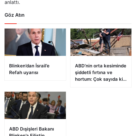
anlattı.
Göz Atın
Blinken’dan İsrail’e
ABD’nin orta kesiminde
Refah uyarısı
şiddetli fırtına ve
hortum: Çok sayıda kişi
öldü
ABD Dışişleri Bakanı
Blinken’a Filistin