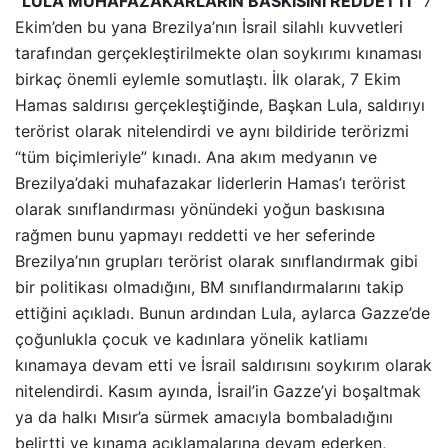
“LULA MUHAFAZAKARLARIN BASKISINI REDDETTİ”
7
Ekim’den bu yana Brezilya’nın İsrail silahlı kuvvetleri
tarafından gerçekleştirilmekte olan soykırımı kınaması
birkaç önemli eylemle somutlaştı. İlk olarak, 7 Ekim
Hamas saldırısı gerçekleştiğinde, Başkan Lula, saldırıyı
terörist olarak nitelendirdi ve aynı bildiride terörizmi
“tüm biçimleriyle” kınadı. Ana akım medyanın ve
Brezilya’daki muhafazakar liderlerin Hamas’ı terörist
olarak sınıflandırması yönündeki yoğun baskısına
rağmen bunu yapmayı reddetti ve her seferinde
Brezilya’nın grupları terörist olarak sınıflandırmak gibi
bir politikası olmadığını, BM sınıflandırmalarını takip
ettiğini açıkladı. Bunun ardından Lula, aylarca Gazze’de
çoğunlukla çocuk ve kadınlara yönelik katliamı
kınamaya devam etti ve İsrail saldırısını soykırım olarak
nitelendirdi. Kasım ayında, İsrail’in Gazze’yi boşaltmak
ya da halkı Mısır’a sürmek amacıyla bombaladığını
belirtti ve kınama açıklamalarına devam ederken,