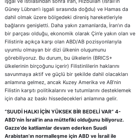
işgal ve istilasından sonra İran, Hizbullah (İsrail’in
Güney Lübnan’ı işgali sırasında doğdu) ve Hamas da
dahil olmak üzere bölgedeki direniş hareketleriyle
bağlarını genişletti. Daha yakın zamanlarda, İran’ın da
bir parçası olduğu, ekonomik olarak Çin’e yakın olan ve
Filistin’e açıkça karşı olan ABD/AB pozisyonlarıyla
uyumlu olmayan bir dizi ülkenin oluşumunu
görebiliyoruz. Bu durum, bu ülkelerin (BRICS+
ülkelerinin birçoğunu içerir) Filistinlilerin haklarını
savunmaya aktif ve güçlü bir şekilde dahil olacakları
anlamına gelmez, ancak Kuzey Amerika ve AB’nin
Filistin karşıtı politikalarını ve tutumlarını desteklemek
için daha az baskı hissedecekleri anlamına gelir.
“SUUDİ HALKI İÇİN YÜKSEK BİR BEDELİ VAR” 4-
ABD’nin İsrail’in ana müttefiki olduğunu biliyoruz.
Gazze’de katliamlar devam ederken Suudi
Arabistan’ın normalleşme için ABD ve İsrail ile