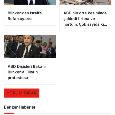
Blinken’dan İsrail’e
ABD’nin orta kesiminde
Refah uyarısı
şiddetli fırtına ve
hortum: Çok sayıda kişi
öldü
ABD Dışişleri Bakanı
Blinken’a Filistin
protestosu
YORUM BIRAK
Benzer Haberler