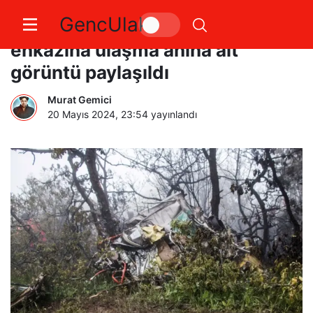
GencUlak
Reisi’nin helikopter kazası
enkazına ulaşma anına ait
görüntü paylaşıldı
Murat Gemici
20 Mayıs 2024, 23:54
yayınlandı