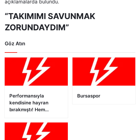
açıklamalarda bulundu.
“TAKIMIMI SAVUNMAK
ZORUNDAYDIM”
Göz Atın
Performansıyla
Bursaspor
kendisine hayran
bırakmıştı! Hem
Türkiye, hem Almanya
teklif götürdü… Can
Uzun milli takım için
teklifini yaptı