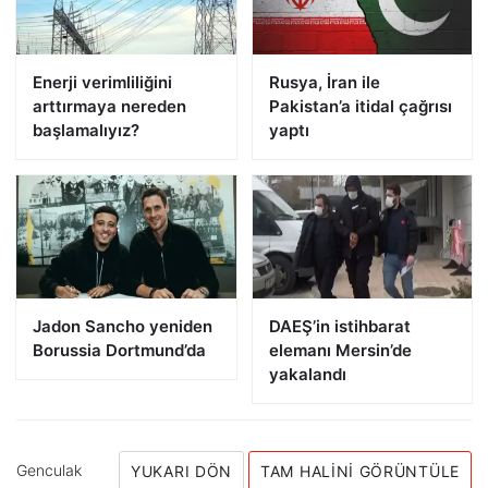
Enerji verimliliğini
Rusya, İran ile
arttırmaya nereden
Pakistan’a itidal çağrısı
başlamalıyız?
yaptı
Jadon Sancho yeniden
DAEŞ’in istihbarat
Borussia Dortmund’da
elemanı Mersin’de
yakalandı
Genculak
YUKARI DÖN
TAM HALINI GÖRÜNTÜLE