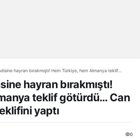
disine hayran bırakmıştı! Hem Türkiye, hem Almanya teklif
illi takım için teklifini yaptı
sine hayran bırakmıştı!
manya teklif götürdü… Can
eklifini yaptı
0