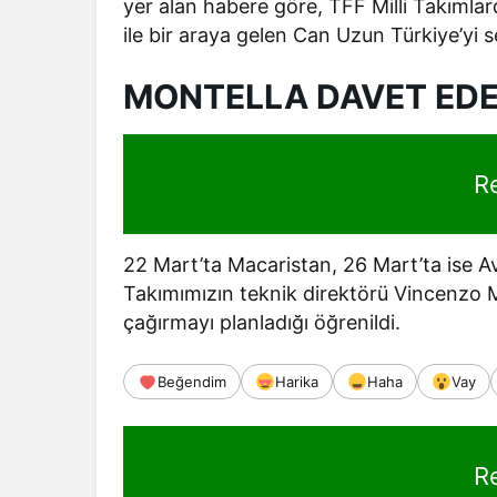
yer alan habere göre, TFF Milli Takımla
ile bir araya gelen Can Uzun Türkiye’yi s
MONTELLA DAVET ED
R
22 Mart’ta Macaristan, 26 Mart’ta ise Av
Takımımızın teknik direktörü Vincenzo 
çağırmayı planladığı öğrenildi.
Beğendim
Harika
Haha
Vay
R