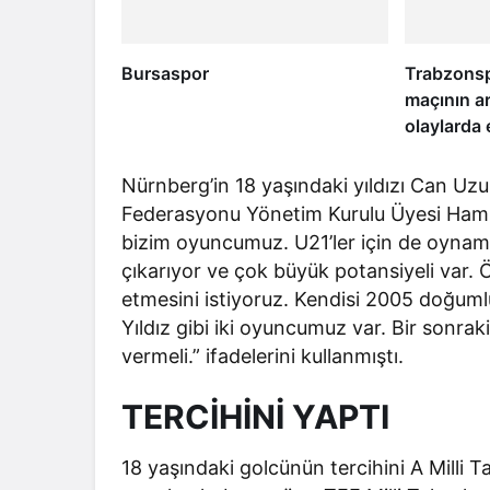
Bursaspor
Trabzons
maçının a
olaylarda
isimdi! Os
konuştu
Nürnberg’in 18 yaşındaki yıldızı Can Uz
Federasyonu Yönetim Kurulu Üyesi Hamit 
bizim oyuncumuz. U21’ler için de oynamalı
çıkarıyor ve çok büyük potansiyeli var
etmesini istiyoruz. Kendisi 2005 doğuml
Yıldız gibi iki oyuncumuz var. Bir sonrak
vermeli.” ifadelerini kullanmıştı.
TERCİHİNİ YAPTI
18 yaşındaki golcünün tercihini A Milli 