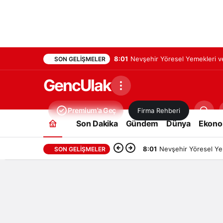
8:01
Nevşehir Yöresel Yemekleri ve
SON GELIŞMELER
GencUlak
Premium'a Geç
Firma Rehberi
Son Dakika
Gündem
Dünya
Ekono
8:01
Nevşehir Yöresel Yem
SON GELIŞMELER