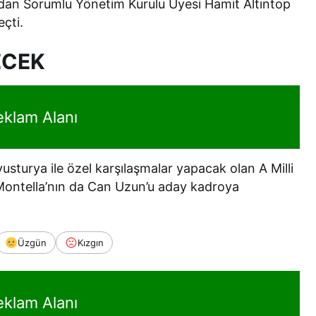
rdan Sorumlu Yönetim Kurulu Üyesi Hamit Altıntop
eçti.
ECEK
eklam Alanı
usturya ile özel karşılaşmalar yapacak olan A Milli
Montella’nın da Can Uzun’u aday kadroya
Üzgün
Kızgın
eklam Alanı