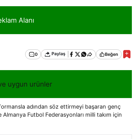
eklam Alanı
Paylaş
0
Beğen
 ve uygun urünler
formansla adından söz ettirmeyi başaran genç
 Almanya Futbol Federasyonları milli takım için