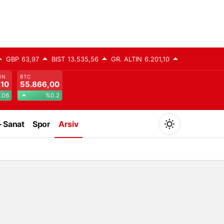
GBP
63,97
BIST
13.535,56
GR. ALTIN
6.201,10
IN
BTC
,10
55.866,00
.06
%0.2
– Sanat
Spor
Arsiv
Mod
değiştir
Gündüz Modu
Gündüz modunu seçin.