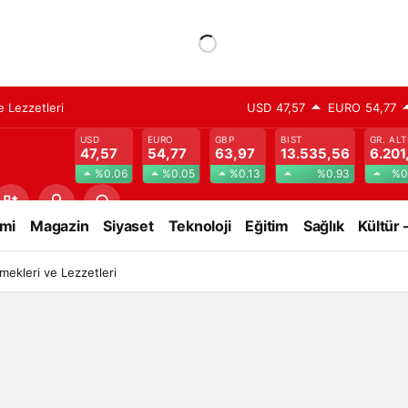
 Lezzetleri
USD
47,57
EURO
54,77
USD
EURO
GBP
BIST
GR. ALT
47,57
54,77
63,97
13.535,56
6.201
%0.06
%0.05
%0.13
%0.93
%0
mi
Magazin
Siyaset
Teknoloji
Eğitim
Sağlık
Kültür 
ekleri ve Lezzetleri