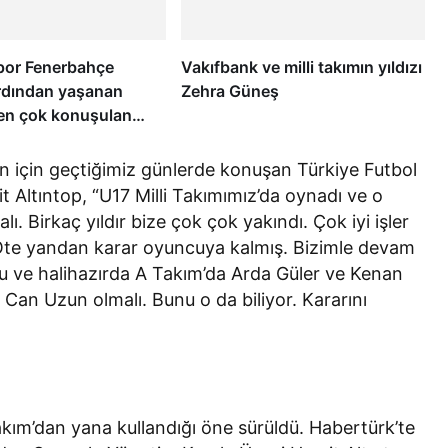
por Fenerbahçe
Vakıfbank ve milli takımın yıldızı
rdından yaşanan
Zehra Güneş
 en çok konuşulan
ayi Samuel ilk kez
un için geçtiğimiz günlerde konuşan Türkiye Futbol
Altıntop, “U17 Milli Takımımız’da oynadı ve o
. Birkaç yıldır bize çok çok yakındı. Çok iyi işler
. Öte yandan karar oyuncuya kalmış. Bizimle devam
u ve halihazırda A Takım’da Arda Güler ve Kenan
i Can Uzun olmalı. Bunu o da biliyor. Kararını
Takım’dan yana kullandığı öne sürüldü. Habertürk’te