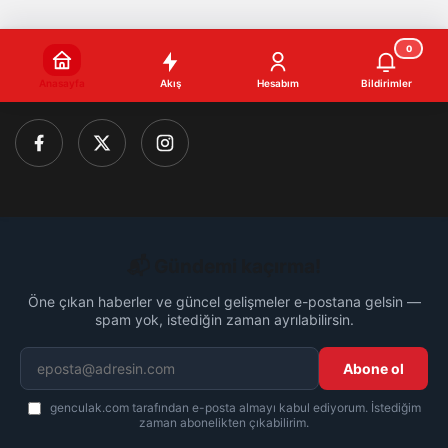
0
2026, © by
Gemici.de | Design | Marketing
&
Anasayfa
Akış
Hesabım
Bildirimler
Kaangemici.de | SEO
📬 Gündemi kaçırma!
Öne çıkan haberler ve güncel gelişmeler e-postana gelsin —
spam yok, istediğin zaman ayrılabilirsin.
Abone ol
genculak.com tarafından e-posta almayı kabul ediyorum. İstediğim
zaman abonelikten çıkabilirim.