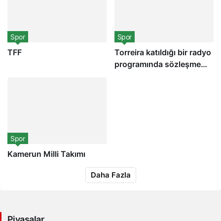
Spor
Spor
TFF
Torreira katıldığı bir radyo
programında sözleşme
itirafında bulundu!
“Beklemiyordum”
Spor
Kamerun Milli Takımı
6 gün önce
6 gün önce
Daha Fazla
UEFA Şampiyonlar Ligi grup
Galatasaray yönetimi yeni
maçlarında en güzel gol
sezonun ilk transferini
Kerem Aktürkoğlu’ndan,
yapmak üzere! Taraftarların
ikinci güzel gol ise Tete
istediği Hagi transferi için
prensip anlaşmasına varıldı
Piyasalar