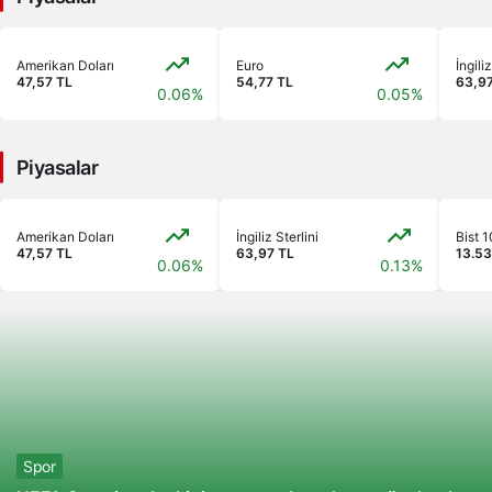
Amerikan Doları
Euro
İngiliz
47,57 TL
54,77 TL
63,9
0.06%
0.05%
Piyasalar
Amerikan Doları
İngiliz Sterlini
Bist 
47,57 TL
63,97 TL
13.53
0.06%
0.13%
Spor