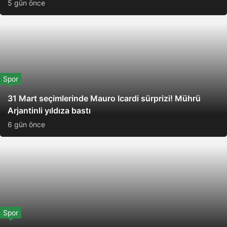
5 gün önce
Spor
31 Mart seçimlerinde Mauro Icardi sürprizi! Mührü
Arjantinli yıldıza bastı
6 gün önce
Spor