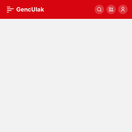
GencUlak
Genculak