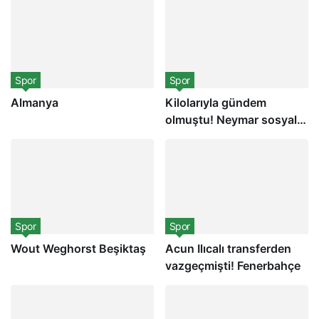
Taraftarların istediği Hagi
transferi için prensip
anlaşmasına varıldı
Spor
Spor
Almanya
Kilolarıyla gündem
olmuştu! Neymar sosyal
medya hesabından
paylaştığı videoda
kendisini eleştirenlere el
hareketi çekti
Spor
Spor
Wout Weghorst Beşiktaş
Acun Ilıcalı transferden
vazgeçmişti! Fenerbahçe