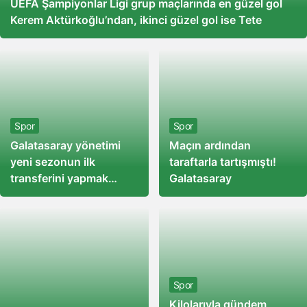
UEFA Şampiyonlar Ligi grup maçlarında en güzel gol
Kerem Aktürkoğlu’ndan, ikinci güzel gol ise Tete
Spor
Spor
Galatasaray yönetimi
Maçın ardından
yeni sezonun ilk
taraftarla tartışmıştı!
transferini yapmak
Galatasaray
üzere! Taraftarların
istediği Hagi transferi
için prensip
anlaşmasına varıldı
Spor
Kilolarıyla gündem