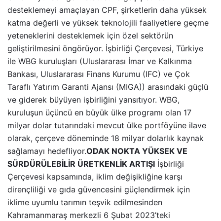
desteklemeyi amaçlayan CPF, şirketlerin daha yüksek
katma değerli ve yüksek teknolojili faaliyetlere geçme
yeteneklerini desteklemek için özel sektörün
geliştirilmesini öngörüyor. İşbirliği Çerçevesi, Türkiye
ile WBG kuruluşları (Uluslararası İmar ve Kalkınma
Bankası, Uluslararası Finans Kurumu (IFC) ve Çok
Taraflı Yatırım Garanti Ajansı (MIGA)) arasındaki güçlü
ve giderek büyüyen işbirliğini yansıtıyor. WBG,
kuruluşun üçüncü en büyük ülke programı olan 17
milyar dolar tutarındaki mevcut ülke portföyüne ilave
olarak, çerçeve döneminde 18 milyar dolarlık kaynak
sağlamayı hedefliyor.
ODAK NOKTA YÜKSEK VE
SÜRDÜRÜLEBİLİR ÜRETKENLİK ARTIŞI
İşbirliği
Çerçevesi kapsamında, iklim değişikliğine karşı
dirençliliği ve gıda güvencesini güçlendirmek için
iklime uyumlu tarımın teşvik edilmesinden
Kahramanmaraş merkezli 6 Şubat 2023’teki