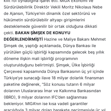
kilit rol oynadığına işaret etti. MIGA Ekonomi ve
Sürdürülebilirlik Direktör Vekili Moritz Nikolaus Nebe
de Ajansın, Türkiye’nin dinamik özel sektörünü ve
hükümetin sürdürülebilir altyapı girişimlerini
desteklemede güvenilir bir ortak olduğuna dikkati
çekti.
BAKAN ŞİMŞEK DE KONUYU
DEĞERLENDİRMİŞTİ
Hazine ve Maliye Bakanı Mehmet
Şimşek de, yaptığı açıklamada, Dünya Bankası ile
yürütülen güçlü işbirliği kapsamında gelecek beş yıllık
döneme ilişkin mali işbirliği programının
oluşturulduğunu belirtmişti. Şimşek, Ülke İşbirliği
Çerçevesi kapsamında Dünya Bankasının üç yıl içinde
Türkiye’ye sunacağı ilave 18 milyar dolarlık finansman
paketine değinerek, “Söz konusu tutarın 6 milyar
dolarının Uluslararası İmar ve Kalkınma Bankasından
(IBRD), 9 milyar dolarının IFC’den sağlanması
bekleniyor. MIGA’nın ise kısa vadeli garantiler
aracılığıyla 3 milyar doları harekete geçirmesiyle üç yıl