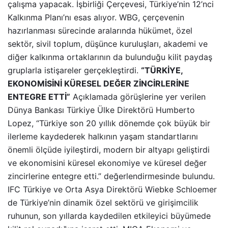
çalışma yapacak. İşbirliği Çerçevesi, Türkiye’nin 12’nci
Kalkınma Planı’nı esas alıyor. WBG, çerçevenin
hazırlanması sürecinde aralarında hükümet, özel
sektör, sivil toplum, düşünce kuruluşları, akademi ve
diğer kalkınma ortaklarının da bulunduğu kilit paydaş
gruplarla istişareler gerçekleştirdi.
“TÜRKİYE,
EKONOMİSİNİ KÜRESEL DEĞER ZİNCİRLERİNE
ENTEGRE ETTİ”
Açıklamada görüşlerine yer verilen
Dünya Bankası Türkiye Ülke Direktörü Humberto
Lopez, “Türkiye son 20 yıllık dönemde çok büyük bir
ilerleme kaydederek halkının yaşam standartlarını
önemli ölçüde iyileştirdi, modern bir altyapı geliştirdi
ve ekonomisini küresel ekonomiye ve küresel değer
zincirlerine entegre etti.” değerlendirmesinde bulundu.
IFC Türkiye ve Orta Asya Direktörü Wiebke Schloemer
de Türkiye’nin dinamik özel sektörü ve girişimcilik
ruhunun, son yıllarda kaydedilen etkileyici büyümede