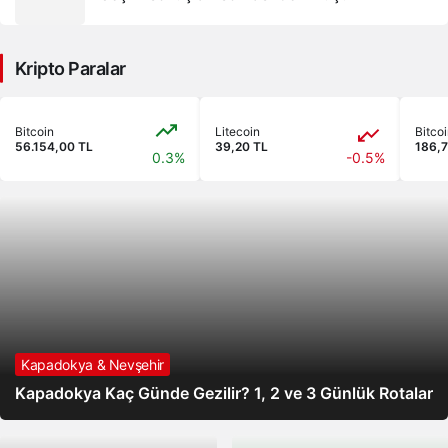
Kripto Paralar
Bitcoin
Litecoin
Bitco
56.154,00 TL
39,20 TL
186,7
0.3%
-0.5%
Kapadokya & Nevşehir
Kapadokya Kaç Günde Gezilir? 1, 2 ve 3 Günlük Rotalar