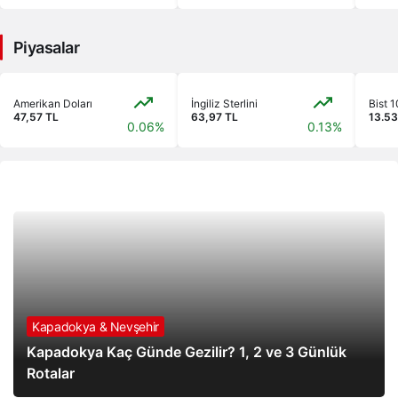
Piyasalar
Amerikan Doları
İngiliz Sterlini
Bist 
47,57 TL
63,97 TL
13.53
0.06%
0.13%
Modül
Kapadokya & Nevşehir
Kapadokya Kaç Günde Gezilir? 1, 2 ve 3 Günlük
Rotalar