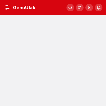
GencUlak
Genculak