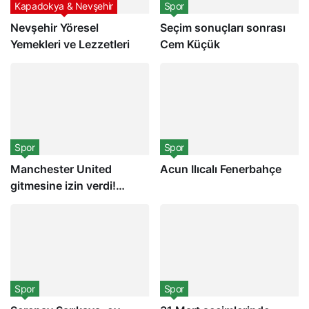
Kapadokya & Nevşehir
Spor
Nevşehir Yöresel
Seçim sonuçları sonrası
Yemekleri ve Lezzetleri
Cem Küçük
Spor
Spor
Manchester United
Acun Ilıcalı Fenerbahçe
gitmesine izin verdi!
Eriksen
Spor
Spor