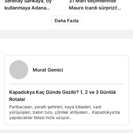
Serenay Sarıkaya, oy
31 Mart seçimlerinde
kullanmaya Adana
Mauro Icardi sürprizi!
Demirspor formasıyla
Mührü Arjantinli yıldıza
27 dakika önce
4 gün önce
Daha Fazla
geldi!
bastı
Kapadokya Kaç Günde
Nevşehir Yöresel Yemekleri
Gezilir? 1, 2 ve 3 Günlük
ve Lezzetleri
Rotalar
Bünyemizdeki Yazarlarımız
Murat Gemici
Kapadokya Kaç Günde Gezilir? 1, 2 ve 3 Günlük
Rotalar
Peribacaları, yeraltı şehirleri, kaya kiliseleri, vadi
yürüyüşleri, balon turu, çömlek atölyeleri… Kapadokya’da
yapılacaklar listesi hızla uzuyor...