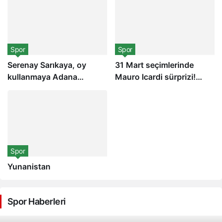
Spor
Spor
Serenay Sarıkaya, oy
31 Mart seçimlerinde
kullanmaya Adana
Mauro Icardi sürprizi!
Demirspor formasıyla
Mührü Arjantinli yıldıza
geldi!
bastı
Spor
Yunanistan
Spor Haberleri