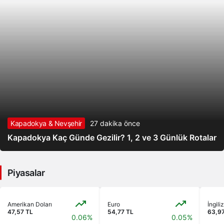
Kapadokya & Nevşehir
27 dakika önce
Kapadokya Kaç Günde Gezilir? 1, 2 ve 3 Günlük Rotalar
Piyasalar
Amerikan Doları
Euro
İngiliz
47,57 TL
54,77 TL
63,9
0.06%
0.05%