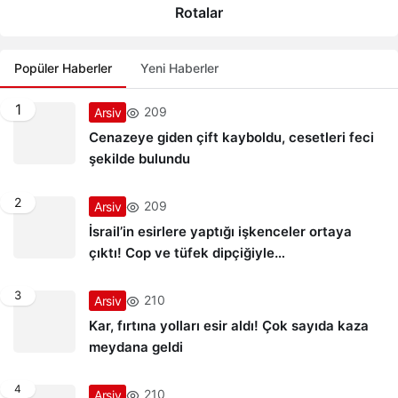
Rotalar
Popüler Haberler
Yeni Haberler
1
209
Arsiv
Cenazeye giden çift kayboldu, cesetleri feci
şekilde bulundu
2
209
Arsiv
İsrail’in esirlere yaptığı işkenceler ortaya
çıktı! Cop ve tüfek dipçiğiyle…
3
210
Arsiv
Kar, fırtına yolları esir aldı! Çok sayıda kaza
meydana geldi
4
210
Arsiv