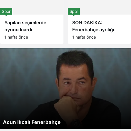
Spor
Spor
Yapılan seçimlerde
SON DAKİKA:
oyunu Icardi
Fenerbahçe ayrılığı
resmen açıkladı! Sarı-
1 hafta önce
1 hafta önce
Lacivertliler Miguel
Crespo
Serenay Sarıkaya, oy kullanmaya Adana Demirspor
31 Mart seçimlerinde Mauro Icardi sürprizi! Mührü
Acun Ilıcalı Fenerbahçe
formasıyla geldi!
Arjantinli yıldıza bastı
Yunanistan
Yapılan seçimlerde oyunu Icardi