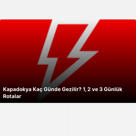
Kapadokya Kaç Günde Gezilir? 1, 2 ve 3 Günlük
Rotalar
Nevşehir Yöresel Yemekleri ve Lezzetleri
Seçim sonuçları sonrası Cem Küçük
Manchester United gitmesine izin verdi! Eriksen
Acun Ilıcalı Fenerbahçe