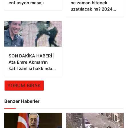
enflasyon mesajı
ne zaman bitecek,
uzatılacak mı? 2024
Aile Destek Programı
ödemeleri
SON DAKİKA HABERİ |
Ata Emre Akman’ın
katil zanlısı hakkında
istenen ceza belli oldu
YORUM BIRAK
Benzer Haberler