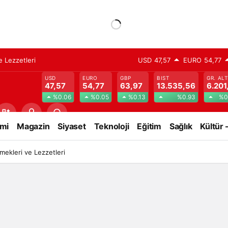
 Lezzetleri
USD
47,57
EURO
54,77
USD
EURO
GBP
BIST
GR. ALT
47,57
54,77
63,97
13.535,56
6.201
%0.06
%0.05
%0.13
%0.93
%0
mi
Magazin
Siyaset
Teknoloji
Eğitim
Sağlık
Kültür 
ekleri ve Lezzetleri