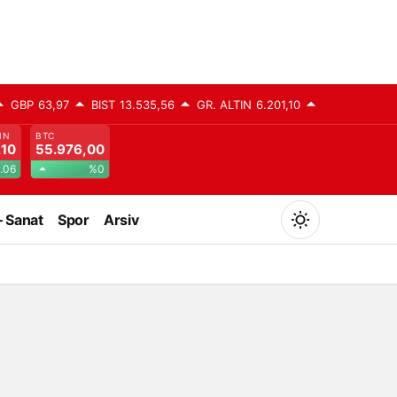
GBP
63,97
BIST
13.535,56
GR. ALTIN
6.201,10
IN
BTC
,10
55.976,00
.06
%0
– Sanat
Spor
Arsiv
Mod
değiştir
Gündüz Modu
Gündüz modunu seçin.