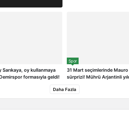
Spor
 Sarıkaya, oy kullanmaya
31 Mart seçimlerinde Mauro 
emirspor formasıyla geldi!
sürprizi! Mührü Arjantinli yıl
bastı
nce
6 gün önce
Daha Fazla
6 
 sonrası Cem
Manchester United gitmesine
ük
izin verdi! Eriksen
Acun Ilıc