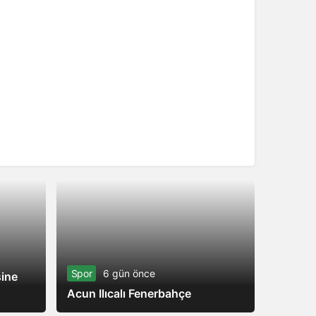
Spor
Serenay
Spor
6 gün önce
ine
Adana 
Acun Ilıcalı Fenerbahçe
geldi!