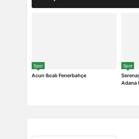
Spor
Spor
Acun Ilıcalı Fenerbahçe
Serenay
Adana D
3 gün önce
6 gün ö
Nevşehir Yöresel Yemekleri
Seçim sonuçları
ve Lezzetleri
Küç
Bünyemizdeki Yazarlarımız