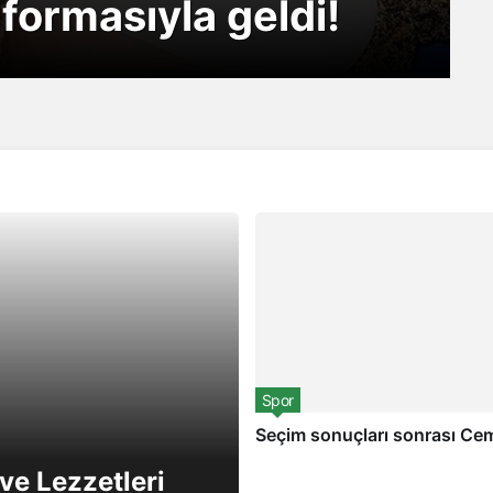
ormasıyla geldi!
e oyunu Icardi
Spor
Seçim sonuçları sonrası Ce
ve Lezzetleri