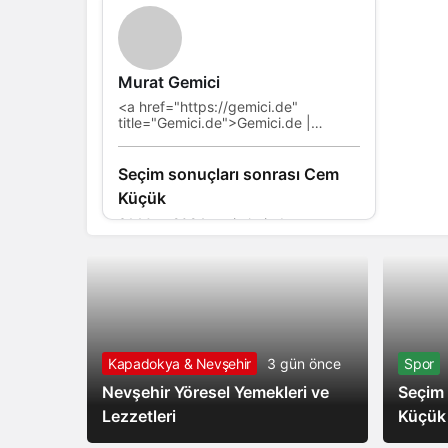
Murat Gemici
<a href="https://gemici.de"
title="Gemici.de">Gemici.de |
Design..
Seçim sonuçları sonrası Cem
Küçük
31 Mart 2024 seçimlerinde
sandıkların yarısından fazlası
açılırken, sandıktan ‘sürpriz’ sonuçlar
çıktı. CHP’nin büyük yükselişi AK...
Kapadokya & Nevşehir
3 gün önce
Spor
Nevşehir Yöresel Yemekleri ve
Seçim 
Lezzetleri
Küçük