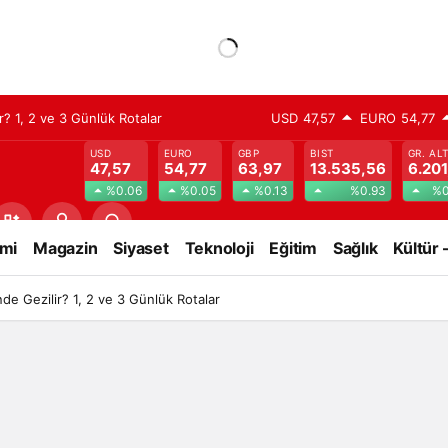
? 1, 2 ve 3 Günlük Rotalar
USD
47,57
EURO
54,77
USD
EURO
GBP
BIST
GR. AL
47,57
54,77
63,97
13.535,56
6.201
%0.06
%0.05
%0.13
%0.93
%0
mi
Magazin
Siyaset
Teknoloji
Eğitim
Sağlık
Kültür 
e Gezilir? 1, 2 ve 3 Günlük Rotalar