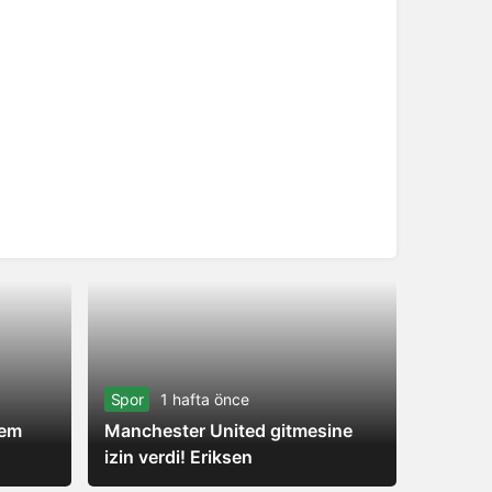
Spor
1 hafta önce
Spor
Cem
Manchester United gitmesine
izin verdi! Eriksen
Acun Il