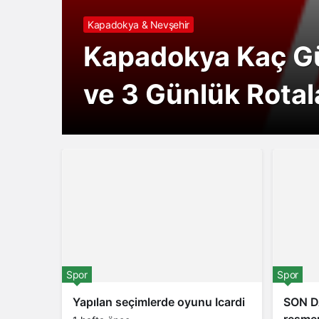
Kapadokya & Nevşehir
Kapadokya & Nevşehir
Spor
Spor
Kapadokya Kaç Gün
Nevşehir Yöresel 
Seçim sonuçları 
Manchester Unite
Spor
ve 3 Günlük Rotal
Lezzetleri
Küçük
verdi! Eriksen
Acun Ilıcalı Fene
Spor
Spor
Yapılan seçimlerde oyunu Icardi
SON DA
resmen