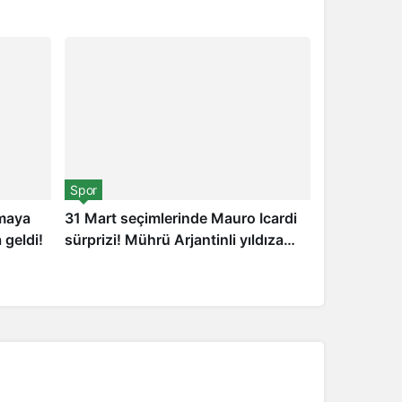
Spor
nmaya
31 Mart seçimlerinde Mauro Icardi
geldi!
sürprizi! Mührü Arjantinli yıldıza
bastı
afta önce
1 hafta önce
United gitmesine
Sere
rdi! Eriksen
Acun Ilıcalı Fenerbahçe
kullanm
fo