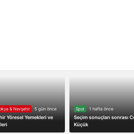
kya & Nevşehir
5 gün önce
Spor
1 hafta önce
ir Yöresel Yemekleri ve
Seçim sonuçları sonrası 
leri
Küçük