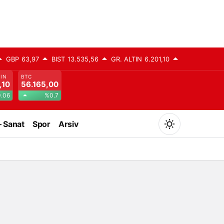
GBP
63,97
BIST
13.535,56
GR. ALTIN
6.201,10
TIN
BTC
,10
56.165,00
.06
%0.7
– Sanat
Spor
Arsiv
Mod
değiştir
Gündüz Modu
Gündüz modunu seçin.