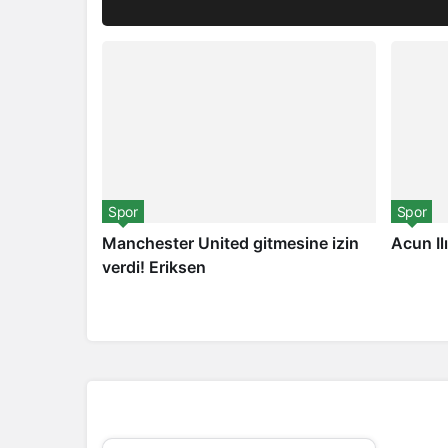
Spor
Spor
Manchester United gitmesine izin
Acun Il
verdi! Eriksen
3 saat önce
5 gün ö
Kapadokya Kaç Günde
Nevşehir Yöres
Gezilir? 1, 2 ve 3 Günlük
ve Lezze
Rotalar
Bünyemizdeki Yazarlarımız