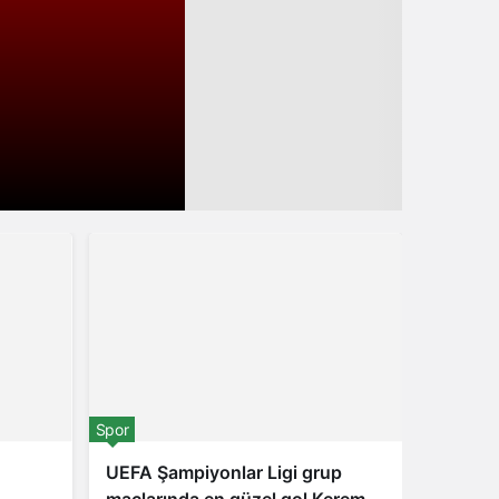
Spor
Spor
UEFA Şampiyonlar Ligi grup
Galatas
maçlarında en güzel gol Kerem
sezonun