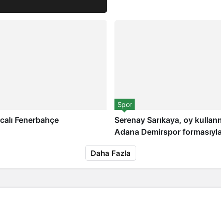
Spor
ıcalı Fenerbahçe
Serenay Sarıkaya, oy kulla
Adana Demirspor formasıyla 
nce
1 hafta önce
1 h
Daha Fazla
el Yemekleri
Seçim sonuçları sonrası Cem
Manchester 
tleri
Küçük
izin ve