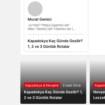
Murat Gemici
<a href="https://gemici.de"
title="Gemici.de">Gemici.de |
Design..
Kapadokya Kaç Günde Gezilir?
1, 2 ve 3 Günlük Rotalar
Peribacaları, yeraltı şehirleri, kaya
kiliseleri, vadi yürüyüşleri, balon turu,
çömlek atölyeleri… Kapadokya’da
yapılacaklar listesi hızla uzuyor...
Kapadokya & Nevşehir
3 saat önce
Kapado
Kapadokya Kaç Günde Gezilir? 1,
Nevşeh
2 ve 3 Günlük Rotalar
Lezzet